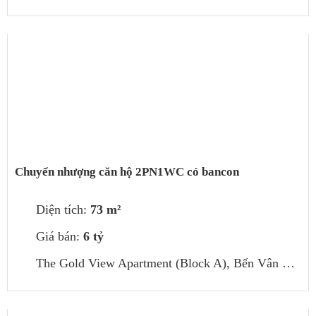
Chuyển nhượng căn hộ 2PN1WC có bancon
Diện tích:
73 m²
Giá bán:
6 tỷ
The Gold View Apartment (Block A), Bến Vân Đồn, phường 1, Quận 4, Hồ Chí Minh, Việt Nam