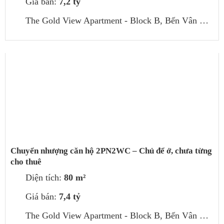
Giá bán:
7,2 tỷ
The Gold View Apartment - Block B, Bến Vân Đồn, phường 1, Quận 4, Thành phố Hồ Chí Minh, Việt Nam
Chuyển nhượng căn hộ 2PN2WC – Chủ để ở, chưa từng
cho thuê
Diện tích:
80 m²
Giá bán:
7,4 tỷ
The Gold View Apartment - Block B, Bến Vân Đồn, phường 1, Quận 4, Thành phố Hồ Chí Minh, Việt Nam