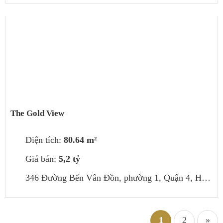
The Gold View
Diện tích:
80.64 m²
Giá bán:
5,2 tỷ
346 Đường Bến Vân Đồn, phường 1, Quận 4, Hồ Chí Minh, Việt Nam
1
2
»