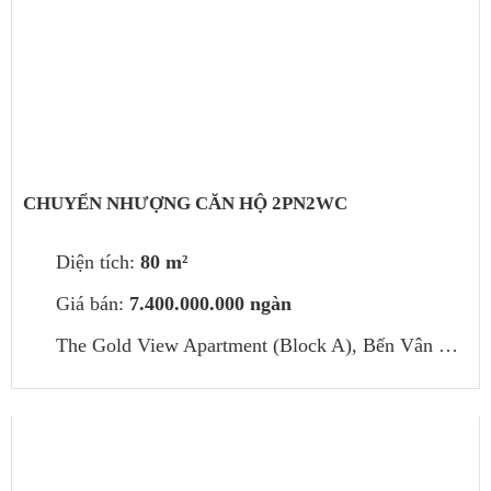
CHUYỂN NHƯỢNG CĂN HỘ 2PN2WC
Diện tích:
80 m²
Giá bán:
7.400.000.000 ngàn
The Gold View Apartment (Block A), Bến Vân Đồn, phường 1, Quận 4, Hồ Chí Minh, Việt Nam