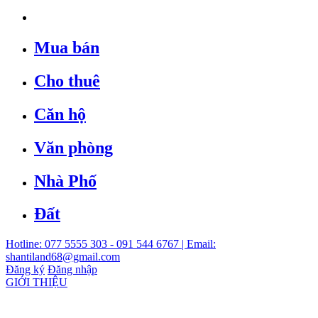
Mua bán
Cho thuê
Căn hộ
Văn phòng
Nhà Phố
Đất
Hotline: 077 5555 303 - 091 544 6767 | Email:
shantiland68@gmail.com
Đăng ký
Đăng nhập
GIỚI THIỆU