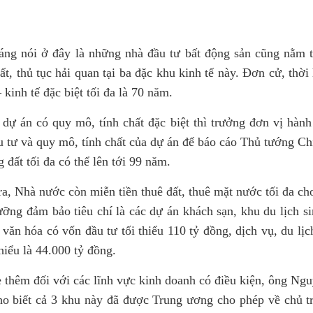
áng nói ở đây là những nhà đầu tư bất động sản cũng nằm 
ất, thủ tục hải quan tại ba đặc khu kinh tế này. Đơn cử, thờ
 kinh tế đặc biệt tối đa là 70 năm.
dự án có quy mô, tính chất đặc biệt thì trưởng đơn vị hành 
u tư và quy mô, tính chất của dự án để báo cáo Thủ tướng Ch
 đất tối đa có thể lên tới 99 năm.
a, Nhà nước còn miễn tiền thuê đất, thuê mặt nước tối đa cho
ưỡng đảm bảo tiêu chí là các dự án khách sạn, khu du lịch si
 văn hóa có vốn đầu tư tối thiểu 110 tỷ đồng, dịch vụ, du lịc
thiểu là 44.000 tỷ đồng.
ẻ thêm đối với các lĩnh vực kinh doanh có điều kiện, ông Ng
ho biết cả 3 khu này đã được Trung ương cho phép về chủ t