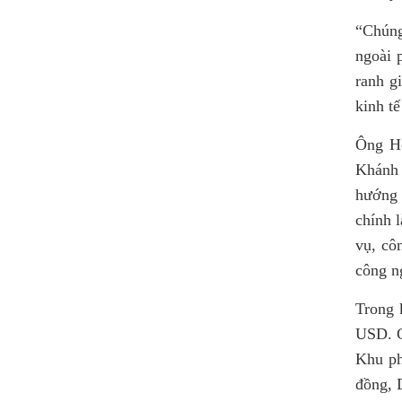
“Chúng
ngoài 
ranh g
kinh tế
Ông Ho
Khánh 
hướng 
chính 
vụ, cô
công n
Trong 
USD. C
Khu ph
đồng, 