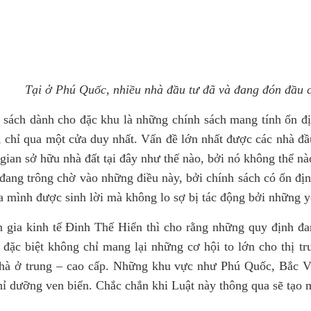
Tại ở Phú Quốc, nhiều nhà đầu tư đã và đang đón đầu 
 sách dành cho đặc khu là những chính sách mang tính ổn địn
ỗ, chỉ qua một cửa duy nhất. Vấn đề lớn nhất được các nhà đầ
i gian sở hữu nhà đất tại đây như thế nào, bởi nó không thể
 đang trông chờ vào những điều này, bởi chính sách có ổn địn
a mình được sinh lời mà không lo sợ bị tác động bởi những y
 gia kinh tế Đinh Thế Hiển thì cho rằng những quy định đa
ế đặc biệt không chỉ mang lại những cơ hội to lớn cho thị
hà ở trung – cao cấp. Những khu vực như Phú Quốc, Bắc Vâ
hỉ dưỡng ven biển. Chắc chắn khi Luật này thông qua sẽ tạo m