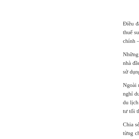
Điều đ
thuế su
chính –
Những 
nhà đầ
sử dụng
Ngoài r
nghỉ d
du lịch
tư tối 
Chia s
từng c