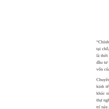
“Chính
tại ch
là thờ
đầu tư
vốn củ
Chuyên
kinh t
khúc n
thự ng
trí này.