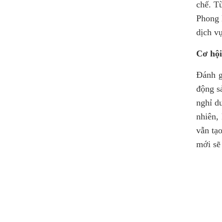
chế. T
Phong l
dịch v
Cơ hội
Đánh g
động s
nghỉ d
nhiên,
vẫn tạ
mới sẽ