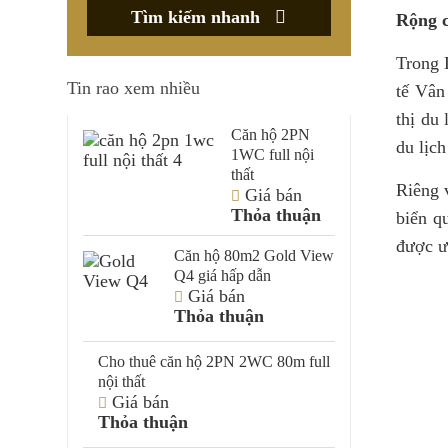
Tìm kiếm nhanh
Rộng c
Trong 
Tin rao xem nhiều
tế Vân
thị du
Căn hộ 2PN
du lịch
1WC full nội
thất
Riêng 
Giá bán
Thỏa thuận
biển q
được ưu
Căn hộ 80m2 Gold View
Q4 giá hấp dẫn
Giá bán
Thỏa thuận
Cho thuê căn hộ 2PN 2WC 80m full
nội thất
Giá bán
Thỏa thuận