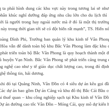
 ta phải hình dung các khu vực này trong tương lai sẽ 
phân khúc nghỉ dưỡng đáp ứng nhu cầu lớn cho du lịch thì
iới là người trong hay ngoài nước mà ở đó là một thị trường
 này trong thời gian tới sẽ có đột biến rất mạnh”, TS. Hiển n
àng Đình Phi, Trưởng ban quản lý khu kinh tế Vân Phong
Hòa vẫn để dành toàn bộ khu Bắc Vân Phong làm đặc khu dù
phát triển toàn bộ Bắc Vân Phong là quy hoạch thành một đô 
là huyện Vạn Ninh. Bắc Vân Phong sẽ phát triển cảng trung ch
ng nghệ cao như y tế giáo dục chất lượng cao, trong đó địn
ghệ thông tin, hải dương.
khi đó tại Quảng Ninh, Vân Đồn có 4 siêu dự án kêu gọi đầ
ác dự án bao gồm Dự án Cảng và khu đô thị Bắc Cái Bầu có
i thuế quan – khu công nghiệp sạch tại Khu kinh tế Vân Đồ
Dự án đường cao tốc Vân Đồn – Móng Cái, quy mô dự kiến h