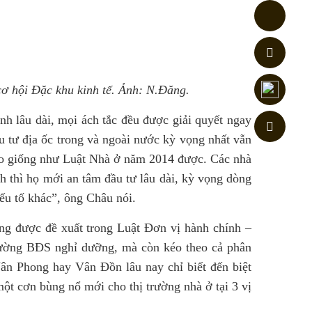
cơ hội Đặc khu kinh tế. Ảnh: N.Đăng.
h lâu dài, mọi ách tắc đều được giải quyết ngay
u tư địa ốc trong và ngoài nước kỳ vọng nhất vẫn
 nào giống như Luật Nhà ở năm 2014 được. Các nhà
h thì họ mới an tâm đầu tư lâu dài, kỳ vọng dòng
ếu tố khác”, ông Châu nói.
ng được đề xuất trong Luật Đơn vị hành chính –
 trường BĐS nghỉ dưỡng, mà còn kéo theo cả phân
n Phong hay Vân Đồn lâu nay chỉ biết đến biệt
ột cơn bùng nổ mới cho thị trường nhà ở tại 3 vị