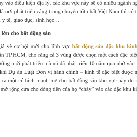
ùy vào điều kiện địa lý, các khu vực này sẽ có nhiều ngành 
à nơi phát triển cảng trung chuyển tốt nhất Việt Nam thì có t
ụ y tế, giáo dục, sinh học…
 lớn cho bất động sản
iá về cơ hội mới cho lĩnh vực
bất động sản đặc khu kinh
ản TP.HCM, cho rằng cả 3 vùng được chọn một cách đặc biệt
ưỡng mới phát triển mà nó đã phát triển 10 năm qua nhờ vào 
 khi Dự án Luật Đơn vị hành chính – kinh tế đặc biệt được 
o ra một cú hích mạnh mẽ cho bất động sản khu vực này do 
 mở rộng cửa cho dòng tiền của họ “chảy” vào các đặc khu ki