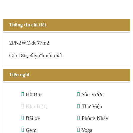
Thông tin chi tiết
2PN2WC dt 77m2
Gía 18tr, đầy đủ nội thất
Tiện nghi
Hồ Bơi
Sân Vườn
Khu BBQ
Thư Viện
Bãi xe
Phòng Nhảy
Gym
Yoga