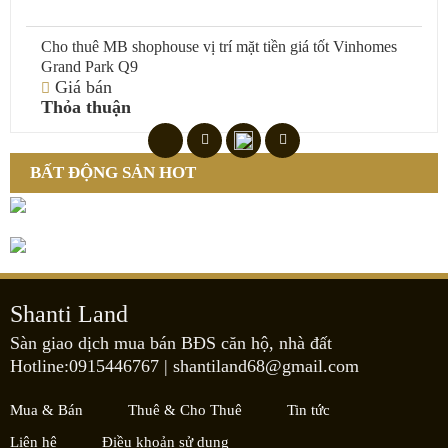
Cho thuê MB shophouse vị trí mặt tiền giá tốt Vinhomes
Grand Park Q9
Giá bán
Thỏa thuận
BẤT ĐỘNG SẢN HOT
Shanti Land
Sàn giao dịch mua bán BĐS căn hộ, nhà đất
Hotline:0915446767
|
shantiland68@gmail.com
Mua & Bán
Thuê & Cho Thuê
Tin tức
Liên hệ
Điều khoản sử dụng